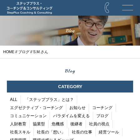
Blog
HOME
//
ブログ
// S.M.さん
Blog
CATEGORY
ALL
「ステッププラス」とは？
エグゼクティブ・コーチング
お知らせ
コーチング
コミュニケーション
パラダイムを変える
ブログ
人財教育
協業型
危機感
後継者
社員の視点
社長スキル
社長の「想い」
社長の仕事
経営ツール