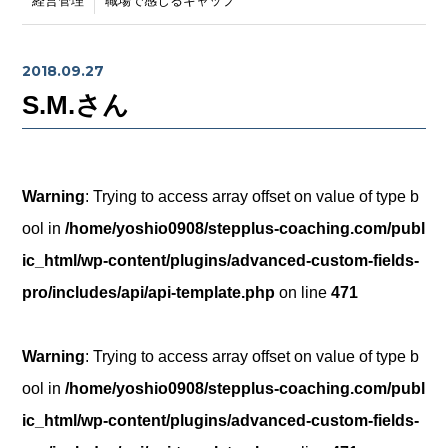
経営管理
職場で感じるギャップ
2018.09.27
S.M.さん
Warning
: Trying to access array offset on value of type b
ool in
/home/yoshio0908/stepplus-coaching.com/publ
ic_html/wp-content/plugins/advanced-custom-fields-
pro/includes/api/api-template.php
on line
471
Warning
: Trying to access array offset on value of type b
ool in
/home/yoshio0908/stepplus-coaching.com/publ
ic_html/wp-content/plugins/advanced-custom-fields-