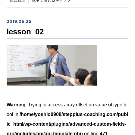
経営管理
職場で感じるギャップ
2019.06.26
lesson_02
Warning
: Trying to access array offset on value of type b
ool in
/home/yoshio0908/stepplus-coaching.com/publ
ic_html/wp-content/plugins/advanced-custom-fields-
pro/includes/api/api-template.php
on line
471