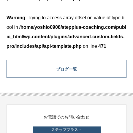
Warning
: Trying to access array offset on value of type b
ool in
/home/yoshio0908/stepplus-coaching.com/publ
ic_html/wp-content/plugins/advanced-custom-fields-
pro/includes/api/api-template.php
on line
471
ブログ一覧
お電話でのお問い合わせ
ステッププラス・