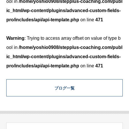
ool in
/home/yoshio0908/stepplus-coaching.com/publ
ic_html/wp-content/plugins/advanced-custom-fields-
pro/includes/api/api-template.php
on line
471
Warning
: Trying to access array offset on value of type b
ool in
/home/yoshio0908/stepplus-coaching.com/publ
ic_html/wp-content/plugins/advanced-custom-fields-
pro/includes/api/api-template.php
on line
471
ブログ一覧