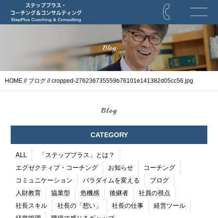
Blog
HOME
//
ブログ
// cropped-276236735559b76101e141382d05cc56.jpg
Blog
CATEGORY
ALL
「ステッププラス」とは？
エグゼクティブ・コーチング
お知らせ
コーチング
コミュニケーション
パラダイムを変える
ブログ
人財教育
協業型
危機感
後継者
社員の視点
社長スキル
社長の「想い」
社長の仕事
経営ツール