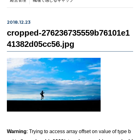
経営管理
職場で感じるギャップ
2018.12.23
cropped-276236735559b76101e1
41382d05cc56.jpg
Warning
: Trying to access array offset on value of type b