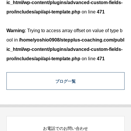
ic_html/wp-content/plugins/advanced-custom-fields-
pro/includes/api/api-template.php
on line
471
Warning
: Trying to access array offset on value of type b
ool in
/home/yoshio0908/stepplus-coaching.com/publ
ic_html/wp-content/plugins/advanced-custom-fields-
pro/includes/api/api-template.php
on line
471
ブログ一覧
お電話でのお問い合わせ