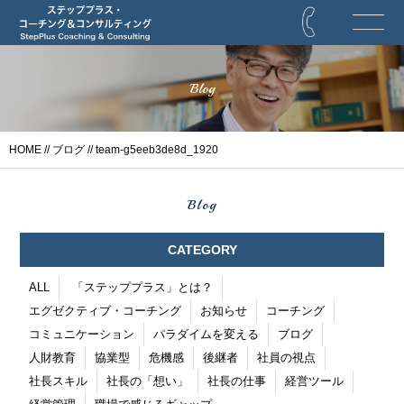
Blog
HOME
//
ブログ
// team-g5eeb3de8d_1920
Blog
CATEGORY
ALL
「ステッププラス」とは？
エグゼクティブ・コーチング
お知らせ
コーチング
コミュニケーション
パラダイムを変える
ブログ
人財教育
協業型
危機感
後継者
社員の視点
社長スキル
社長の「想い」
社長の仕事
経営ツール