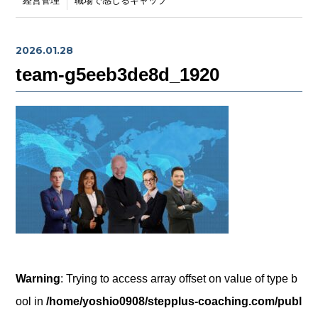
経営管理
職場で感じるギャップ
2026.01.28
team-g5eeb3de8d_1920
Warning
: Trying to access array offset on value of type b
ool in
/home/yoshio0908/stepplus-coaching.com/publ