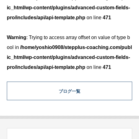
ic_html/wp-content/plugins/advanced-custom-fields-
pro/includes/api/api-template.php
on line
471
Warning
: Trying to access array offset on value of type b
ool in
/home/yoshio0908/stepplus-coaching.com/publ
ic_html/wp-content/plugins/advanced-custom-fields-
pro/includes/api/api-template.php
on line
471
ブログ一覧