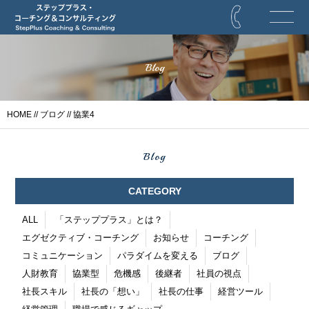
Blog
HOME
//
ブログ
// 協業4
Blog
CATEGORY
ALL
「ステッププラス」とは？
エグゼクティブ・コーチング
お知らせ
コーチング
コミュニケーション
パラダイムを変える
ブログ
人財教育
協業型
危機感
後継者
社員の視点
社長スキル
社長の「想い」
社長の仕事
経営ツール