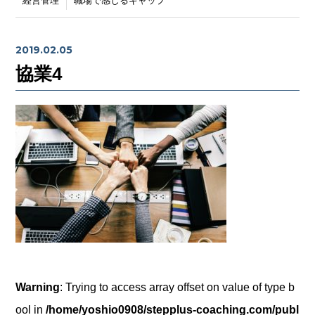
経営管理
職場で感じるギャップ
2019.02.05
協業4
Warning
: Trying to access array offset on value of type b
ool in
/home/yoshio0908/stepplus-coaching.com/publ